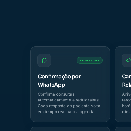
MEDNEWS WEB
Confirmação por
Ca
WhatsApp
Rel
Confirma consultas
Aniv
automaticamente e reduz faltas.
reto
Cada resposta do paciente volta
horá
em tempo real para a agenda.
clíni