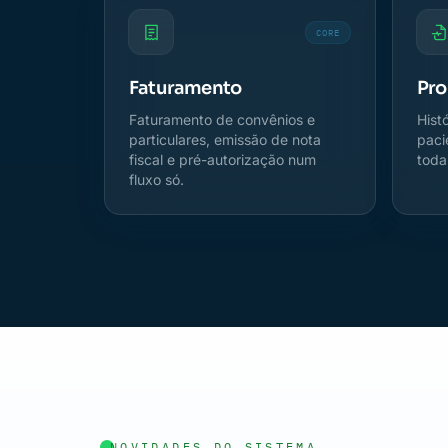
CORE
Faturamento
Pro
Faturamento de convênios e
Hist
particulares, emissão de nota
paci
fiscal e pré-autorização num
toda
fluxo só.
NOVIDADES DO SISTEMA