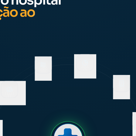
o hospital
ção ao
Filas
MedNews BI
Totem de Senhas
Fiscal
App