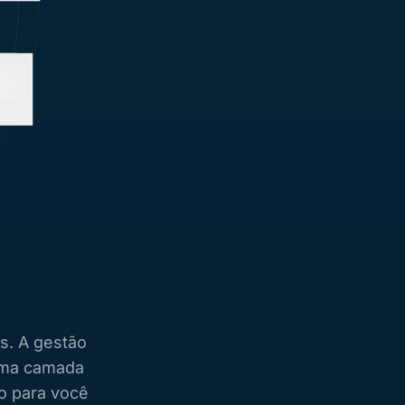
Guias
tes
s. A gestão
 uma camada
o para você