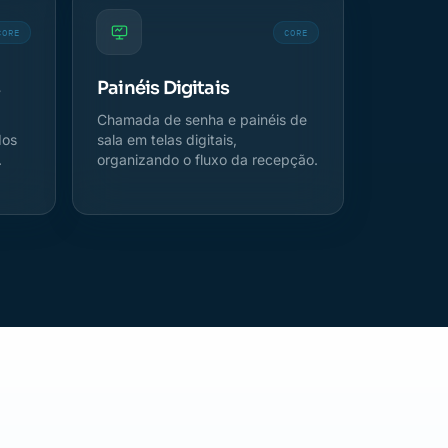
CORE
CORE
s
Painéis Digitais
a
Chamada de senha e painéis de
dos
sala em telas digitais,
.
organizando o fluxo da recepção.