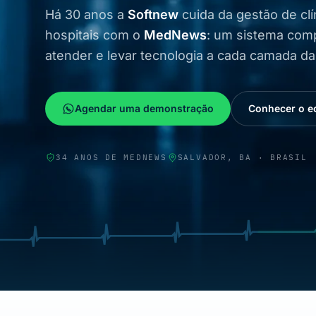
Há
30
anos a
Softnew
cuida da gestão de clí
hospitais com o
MedNews
: um sistema comp
atender e levar tecnologia a cada camada d
Agendar uma demonstração
Conhecer o e
34
ANOS DE MEDNEWS
SALVADOR, BA · BRASIL