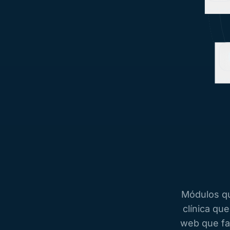
Relató
Módulos qu
clínica qu
web que fa