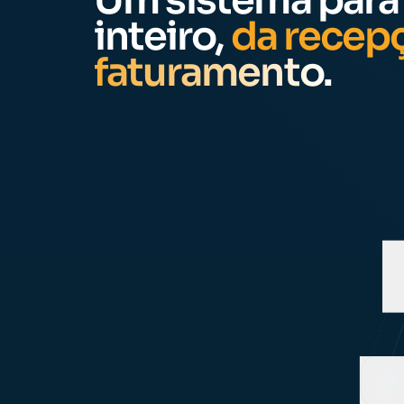
Um sistema para 
inteiro,
da recep
faturamento.
Whats