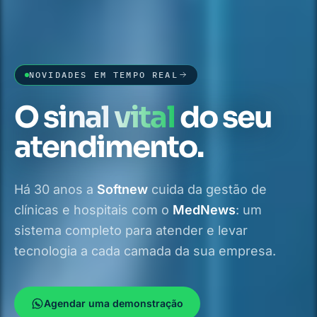
NOVIDADES EM TEMPO REAL
O
sinal vital
do seu
atendimento.
Há
30
anos a
Softnew
cuida da gestão de
clínicas e hospitais com o
MedNews
: um
sistema completo para atender e levar
tecnologia a cada camada da sua empresa.
Agendar uma demonstração