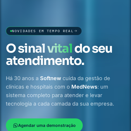
NOVIDADES EM TEMPO REAL
O
sinal vital
do seu
atendimento.
Há
30
anos a
Softnew
cuida da gestão de
clínicas e hospitais com o
MedNews
: um
sistema completo para atender e levar
tecnologia a cada camada da sua empresa.
Agendar uma demonstração